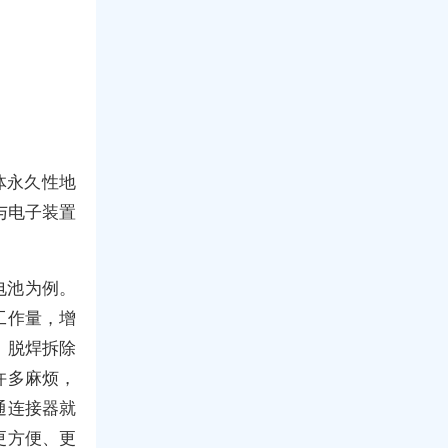
体永久性地
与电子装置
电池为例。
工作量，增
，脱焊拆除
许多麻烦，
通连接器就
更方便、更