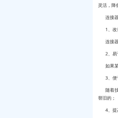
灵活，降
连接
1、
连接
2、易
如果
3、便
随着
替旧的；
4、