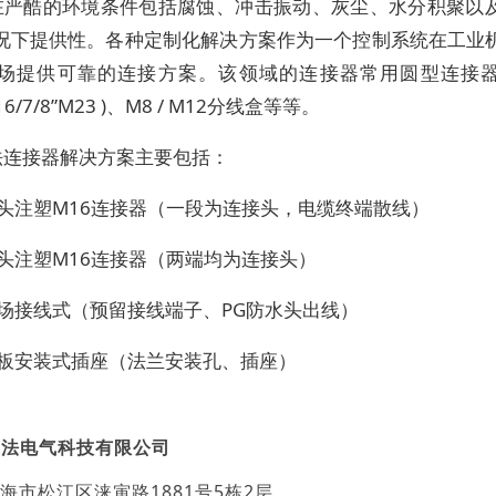
在严酷的环境条件包括腐蚀、冲击振动、灰尘、水分积聚以
况下提供性。各种定制化解决方案作为一个控制系统在工业
场提供可靠的连接方案。该领域的连接器常用圆型连接器(M5
M16/7/8”M23 )、M8 / M12分线盒等等。
法连接器解决方案主要包括：
单头注塑M16连接器（一段为连接头，电缆终端散线）
头注塑M16连接器（两端均为连接头）
现场接线式（预留接线端子、PG防水头出线）
面板安装式插座（法兰安装孔、插座）
迎法电气科技有限公司
海市松江区涞寅路1881号5栋2层