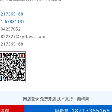
工
8217365168
21-67881137
104257052
4822327@kyfbest.com
8217365168
网店登录
免费开店
技术支持：颜靖康
第
17年
18217365168
咨询
一键拨号