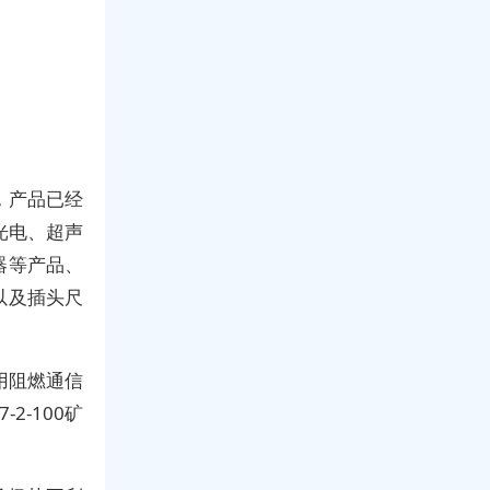
准，产品已经
、光电、超声
器等产品、
以及插头尺
用阻燃通信
2-100矿