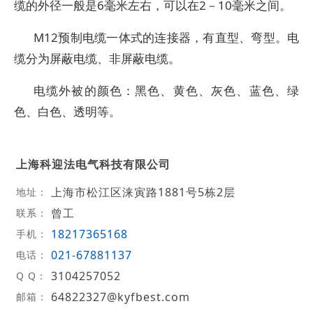
缆的外径一般是6毫米左右，可以在2－10毫米之间。
M12预制电缆一体式的连接器，有直型、弯型。电
缆分为屏蔽电缆、非屏蔽电缆。
电缆外被的颜色：黑色、黄色、灰色、蓝色、绿
色、白色、透明等。
上海科迎法电气科技有限公司
上海市松江区涞寅路1881号5栋2层
地址：
曾工
联系：
18217365168
手机：
021-67881137
电话：
3104257052
Q Q：
64822327@kyfbest.com
邮箱：