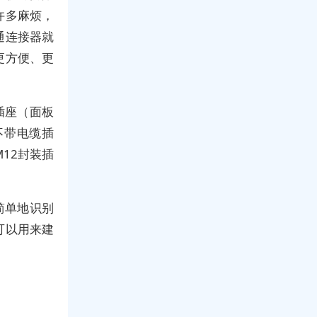
许多麻烦，
通连接器就
更方便、更
插座（面板
不带电缆插
M12封装插
。
简单地识别
可以用来建