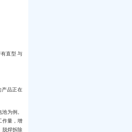
有直型 与
。
D的产品正在
电池为例。
工作量，增
，脱焊拆除