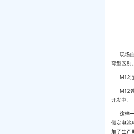
现场
弯型区别
M12
M12
开发中。
这样
假定电池
加了生产